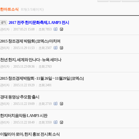
한아트소식
8개(1/1페이지)
2017 전주 한지문화축제, LAMP3 전시
관리자
2017.05.21 15:08
조회 7853
|
|
2015 창조경제 박람회 (코엑스) 마치며
관리자
2015.11.29 11:53
조회 2507
|
|
천년 한지, 세계와 만나다 - 뉴욕 세미나
관리자
2015.11.23 09:36
조회 2763
|
|
2015 창조경제박람회 - 11월 26일 ~ 11월29일 [코엑스]
관리자
2015.11.22 19:29
조회 2491
|
|
경대 동영상 추모함 출시
관리자
2015.11.22 19:09
조회 2719
|
|
한지터치음악등 LAMP3 시판
관리자
2015.11.22 18:49
조회 3359
|
|
이탈리아 로마, 한지 홍보 전시회 소식