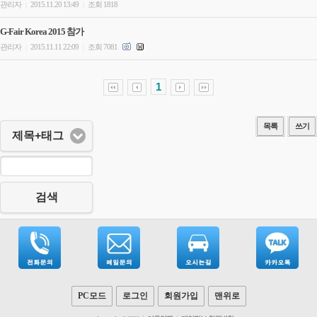
관리자
2015.11.20 13:49
조회 1818
|
|
G-Fair Korea 2015 참가
관리자
2015.11.11 22:09
조회 7081
|
|
1
목록
쓰기
제목+태그
검색
PC모드
로그인
회원가입
맨위로