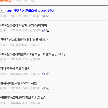
한아트소식
8개(1/1페이지)
2017 전주 한지문화축제, LAMP3 전시
관리자
2017.05.21 15:08
조회 7853
|
|
2015 창조경제 박람회 (코엑스) 마치며
관리자
2015.11.29 11:53
조회 2507
|
|
천년 한지, 세계와 만나다 - 뉴욕 세미나
관리자
2015.11.23 09:36
조회 2763
|
|
2015 창조경제박람회 - 11월 26일 ~ 11월29일 [코엑스]
관리자
2015.11.22 19:29
조회 2491
|
|
경대 동영상 추모함 출시
관리자
2015.11.22 19:09
조회 2720
|
|
한지터치음악등 LAMP3 시판
관리자
2015.11.22 18:49
조회 3359
|
|
이탈리아 로마, 한지 홍보 전시회 소식
관리자
2015.11.20 13:49
조회 1818
|
|