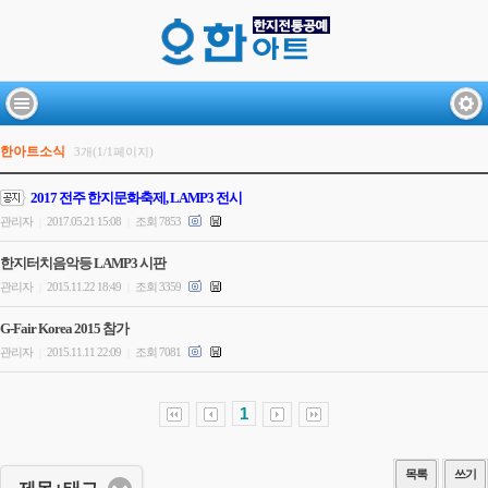
한아트소식
3개(1/1페이지)
2017 전주 한지문화축제, LAMP3 전시
관리자
2017.05.21 15:08
조회 7853
|
|
한지터치음악등 LAMP3 시판
관리자
2015.11.22 18:49
조회 3359
|
|
G-Fair Korea 2015 참가
관리자
2015.11.11 22:09
조회 7081
|
|
1
목록
쓰기